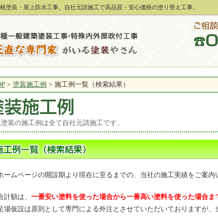
根塗装・屋上防水工事。自社元請施工で高品質・安心価格の塗り替え工事。
OP
>
塗装施工例
>
施工例一覧（検索結果）
尾塗装の施工例は全て自社元請施工です。
ホームページの開設期より現在に至るまでの、当社の施工実績をご案内
合計額は、
一番安い塗料を使った場合から一番高い塗料を使った場合ま
足場仮設は原則として専門による外注とさせていただいておりますが、