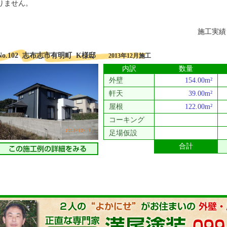
りません。
施工実
No.102 志布志市有明町 K様邸
2013年12月施工
内訳
数量
外壁
154.00m²
軒天
39.00m²
屋根
122.00m²
コーキング
足場仮設
合計