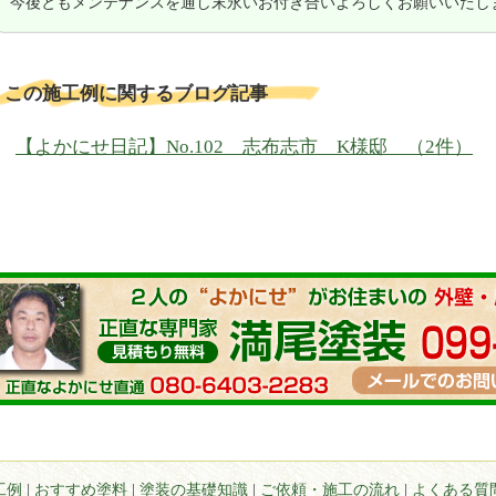
今後ともメンテナンスを通し末永いお付き合いよろしくお願いいたし
この施工例に関するブログ記事
【よかにせ日記】No.102 志布志市 K様邸 （2件）
工例
|
おすすめ塗料
|
塗装の基礎知識
|
ご依頼・施工の流れ
|
よくある質