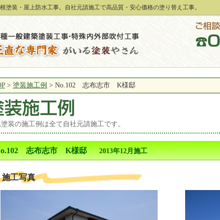
根塗装・屋上防水工事。自社元請施工で高品質・安心価格の塗り替え工事。
OP
>
塗装施工例
>
No.102 志布志市 K様邸
尾塗装の施工例は全て自社元請施工です。
No.102 志布志市 K様邸
2013年12月施工
施工写真