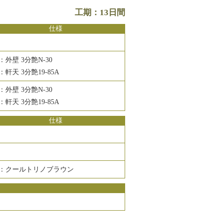
工期：13日間
仕様
：外壁 3分艶N-30
：軒天 3分艶19-85A
：外壁 3分艶N-30
：軒天 3分艶19-85A
仕様
：クールトリノブラウン