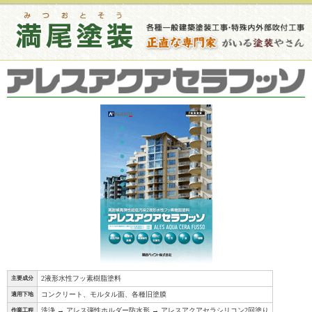
2液形水性フッ素樹脂塗料
主要成分
コンクリート、モルタル面、各種旧塗膜
適用下地
洗浄 → アレス弾性ホルダー防水形 → アレスアクアセラシリコン2回塗り
作業工程