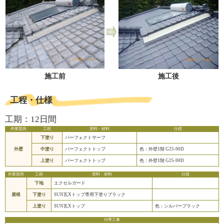
施工前
施工後
工程・仕様
工期：12日間
作業箇所
工程
塗料・材料
仕様
下塗り
パーフェクトサーフ
外壁
中塗り
パーフェクトトップ
色：外壁1階 G25-90D
上塗り
パーフェクトトップ
色：外壁1階 G25-90D
作業箇所
工程
塗料・材料
仕様
下地
エクセルガード
屋根
下塗り
SUN瓦Xトップ専用下塗りブラック
上塗り
SUN瓦Xトップ
色：シルバーブラック
付帯工事