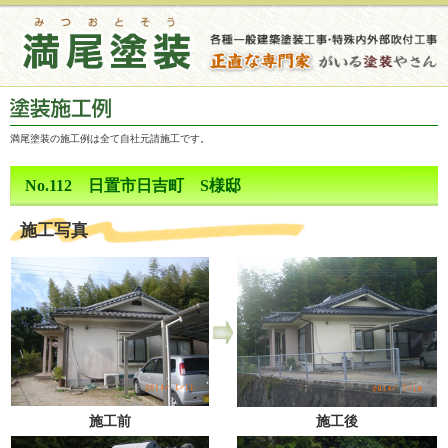
満尾塗装の施工例は全て自社元請施工です。
No.112 日置市日吉町 S様邸
施工写真
施工前
施工後